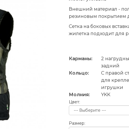
Внешний материал - пол
резиновым покрытием 
Сетка на боковых встав
жилетка подходит для р
Карманы:
2 нагрудны
задний
Кольцо:
С правой с
для крепле
игрушки
Молния:
YKK
Цвет:
Размер: