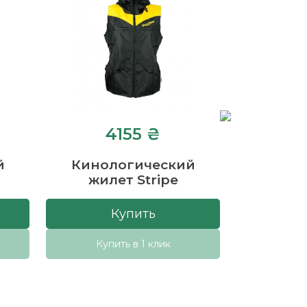
4155 ₴
4
й
Кинологический
Кинол
жилет Stripe
жил
Купить
Купить в 1 клик
Купи