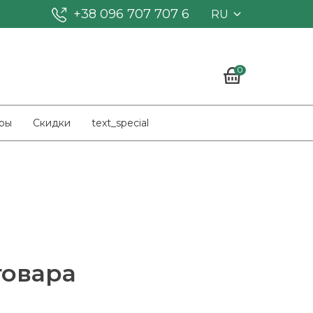
+38 096 707 707 6
RU
0
ры
Скидки
text_special
товара