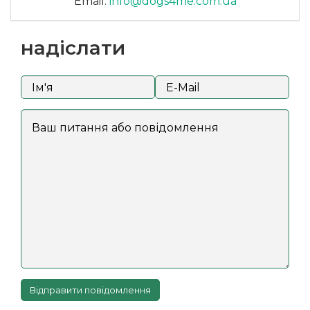
Email:
info@dogs4me.com.ua
надіслати